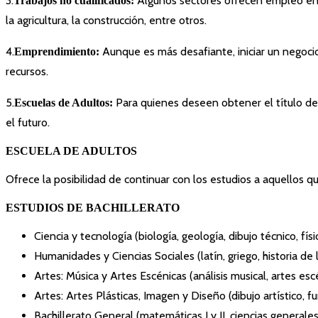
3.
Algunos sectores ofrecen empleo en po
Trabajos no cualificados:
la agricultura, la construcción, entre otros.
4.
Aunque es más desafiante, iniciar un negoci
Emprendimiento:
recursos.
5.
Para quienes deseen obtener el título de
Escuelas de Adultos:
el futuro.
ESCUELA DE ADULTOS
Ofrece la posibilidad de continuar con los estudios a aquellos 
ESTUDIOS DE BACHILLERATO
Ciencia y tecnología (biología, geología, dibujo técnico, físi
Humanidades y Ciencias Sociales (latín, griego, historia de 
Artes: Música y Artes Escénicas (análisis musical, artes escé
Artes: Artes Plásticas, Imagen y Diseño (dibujo artístico, f
Bachillerato General (matemáticas I y II, ciencias generale