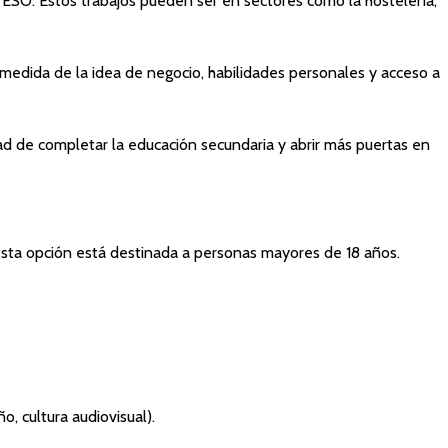
 ESO. Estos trabajos pueden ser en sectores como la hostelería,
medida de la idea de negocio, habilidades personales y acceso a
d de completar la educación secundaria y abrir más puertas en
 esta opción está destinada a personas mayores de 18 años.
o, cultura audiovisual).