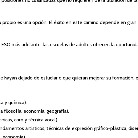
siciones no cualificadas que no requieren de la titulación de la
o propio es una opción. El éxito en este camino depende en gran 
 ESO más adelante, las escuelas de adultos ofrecen la oportunida
que hayan dejado de estudiar o que quieran mejorar su formación,
ca y química).
la filosofía, economía, geografía).
nicas, coro y técnica vocal).
undamentos artísticos, técnicas de expresión gráfico-plástica, diseñ
s, economía).