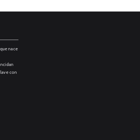
 que nace
incidan
clave con