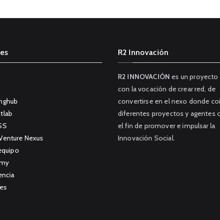
es
R2 Innovación
R2 INNOVACIÓN
es un proyecto
con la vocación de crear red, de
nghub
convertirse en el nexo donde co
tlab
diferentes proyectos y agentes 
SS
el fin de promover e impulsar la
Venture Nexus
Innovación Social.
equipo
emy
encia
es