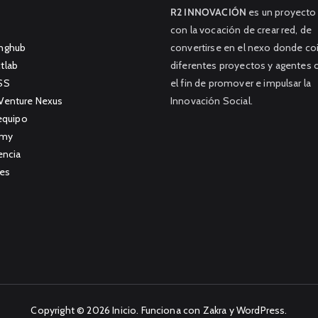
R2 INNOVACIÓN
es un proyecto
con la vocación de crear red, de
nghub
convertirse en el nexo donde co
tlab
diferentes proyectos y agentes 
SS
el fin de promover e impulsar la
Venture Nexus
Innovación Social.
equipo
emy
encia
es
Copyright © 2026
Inicio
. Funciona con
Zakra
y
WordPress
.