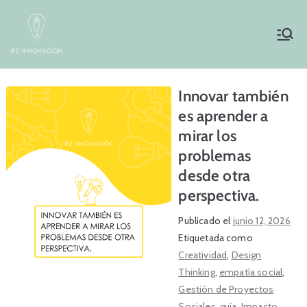
Saltar
al
Inicio
R2innovación
contenido
Innovar también
es aprender a
mirar los
problemas
desde otra
perspectiva.
Publicado el
junio 12, 2026
Etiquetada como
Creatividad
,
Design
Thinking
,
empatía social
,
Gestión de Proyectos
Sociales
,
guía
,
Impacto